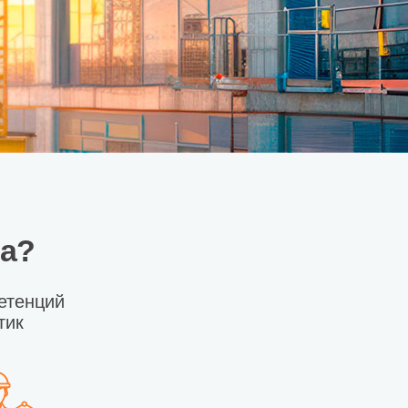
ма?
етенций
тик