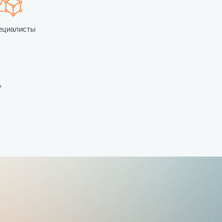
ециалисты
у