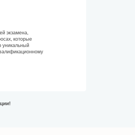
ей экзамена,
росах, которые
о уникальный
 квалификационному
ации!