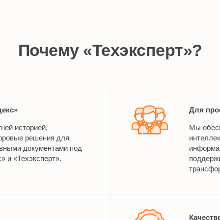
Почему «Техэксперт»?
декс»
Для про
тней историей,
Мы обес
ровые решения для
интелле
ивными документами под
информац
» и «Техэксперт».
поддерж
трансфор
Качеств