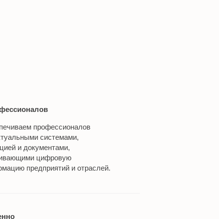
фессионалов
печиваем профессионалов
ктуальными системами,
ией и документами,
ивающими цифровую
мацию предприятий и отраслей.
енно