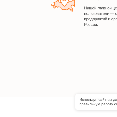
Нашей главной ц
пользователи — 
предприятий и орг
России.
Используя сайт, вы д
©
ООО «Радуга И
правильную работу са