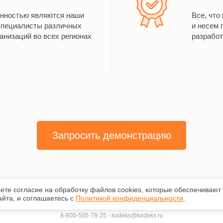
енностью являются наши
Все, что
специалисты различных
и несем 
анизаций во всех регионах
разработ
Запросить демонстрацию
аете согласие на обработку файлов сооkiеs, которые обеспечивают
нформ Сервис»
,
2026
. Исключительные авторские и смежные права принадл
йта, и соглашаетесь с
Политикой конфиденциальности
.
Политика конфиденциальности персональных данных
8-800-505-78-25
-
kodeks@kodeks.ru