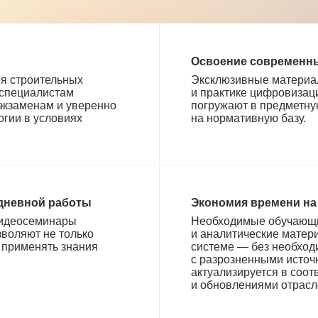
Освоение современн
ия строительных
Эксклюзивные материа
 специалистам
и практике цифровизац
 экзаменам и уверенно
погружают в предметну
гии в условиях
на нормативную базу.
едневной работы
Экономия времени на
видеосеминары
Необходимые обучающи
воляют не только
и аналитические матер
к применять знания
системе — без необход
с разрозненными источ
актуализируется в соот
и обновлениями отрасл