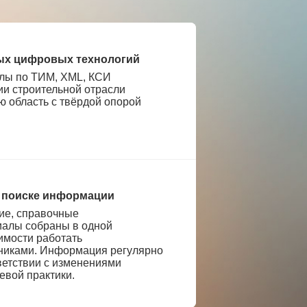
ых цифровых технологий
лы по ТИМ, XML, КСИ
ии строительной отрасли
ю область с твёрдой опорой
 поиске информации
е, справочные
иалы собраны в одной
имости работать
никами. Информация регулярно
ветствии с изменениями
евой практики.